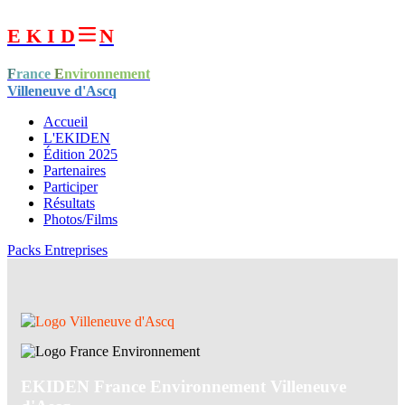
E K I D
N
F
rance
E
nvironnement
Villeneuve d'Ascq
Accueil
L'EKIDEN
Édition 2025
Partenaires
Participer
Résultats
Photos/Films
Packs Entreprises
EKIDEN France Environnement Villeneuve