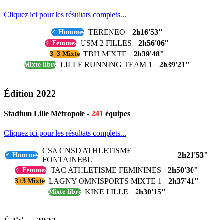
Cliquez ici pour les résultats complets...
TERENEO
2h16'53"
♂ Hommes
USM 2 FILLES
2h56'06"
♀ Femmes
TBH MIXTE
2h39'48"
3+3 Mixte
LILLE RUNNING TEAM 1
2h39'21"
Mixte libre
Édition 2022
Stadium Lille Métropole -
241
équipes
Cliquez ici pour les résultats complets...
CSA CNSD ATHLETISME
2h21'53"
♂ Hommes
FONTAINEBL
TAC ATHLETISME FEMININES
2h50'30"
♀ Femmes
LAGNY OMNISPORTS MIXTE 1
2h37'41"
3+3 Mixte
KINE LILLE
2h30'15"
Mixte libre