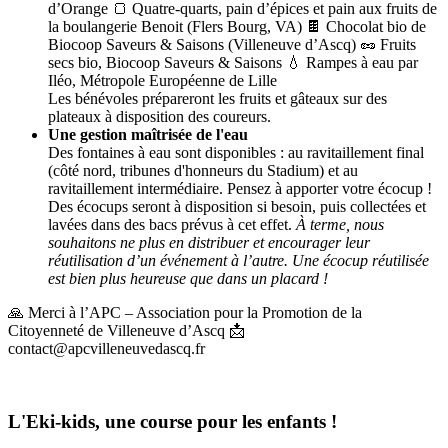
d’Orange 🍞 Quatre-quarts, pain d’épices et pain aux fruits de
la boulangerie Benoit (Flers Bourg, VA) 🍫 Chocolat bio de
Biocoop Saveurs & Saisons (Villeneuve d’Ascq) 🥜 Fruits
secs bio, Biocoop Saveurs & Saisons 💧 Rampes à eau par
Iléo, Métropole Européenne de Lille
Les bénévoles prépareront les fruits et gâteaux sur des
plateaux à disposition des coureurs.
Une gestion maîtrisée de l'eau
Des fontaines à eau sont disponibles : au ravitaillement final
(côté nord, tribunes d'honneurs du Stadium) et au
ravitaillement intermédiaire. Pensez à apporter votre écocup !
Des écocups seront à disposition si besoin, puis collectées et
lavées dans des bacs prévus à cet effet.
À terme, nous
souhaitons ne plus en distribuer et encourager leur
réutilisation d’un événement à l’autre. Une écocup réutilisée
est bien plus heureuse que dans un placard !
🙏 Merci à l’APC – Association pour la Promotion de la
Citoyenneté de Villeneuve d’Ascq 📩
contact@apcvilleneuvedascq.fr
L'Eki-kids, une course pour les enfants !