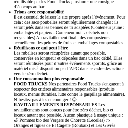
réutilisable par les Food Trucks ; instaurer une consigne
d’écocups au bar.
Trions avec responsabilité
Il est essentiel de laisser le site propre après l’événement. Pour
cela : des sacs-poubelles seront régulièrement changés ; ils
seront jetés dans les bennes de tri adaptées (Conteneur jaune :
emballages et papiers - Conteneur noir : déchets non
recyclables) Au ravitaillement final : des composteurs
accueilleront les pelures de fruits et emballages compostables
Réutilisons ce qui peut l'être
Les rubalises seront récupérées autant que possible,
conservées en longueur et déposées dans un bac dédié. Elles
seront réutilisées pour d’autres événements sportifs, grâce au
matériel mis à disposition par l’APC dans le cadre des actions
vers le zéro déchet.
Une consommation plus responsable
FOOD TRUCKS
Nos partenaires Food Trucks s'engagent à
respecter des critères alimentaires responsables (produits
locaux, menus durables, lutte contre le gaspillage alimentaire).
N’hésitez pas à les encourager ! 😉
RAVITAILLEMENTS RESPONSABLES
Les
ravitaillements sont conçus pour être zéro déchet, bio et
locaux autant que possible. Aucun plastique à usage unique :
🍏 Pommes bio des Vergers de Chorette (Lecelles) 🍊
Oranges et figues de El Cagette (Roubaix) et Les Givrés