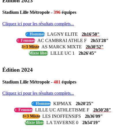
Édition 2023
Stadium Lille Métropole -
396
équipes
Cliquez ici pour les résultats complets...
LAGNY ELITE
2h16'50"
♂ Hommes
AC CAMBRAI ATHLE F
2h53'28"
♀ Femmes
AS MARCK MIXTE
2h30'52"
3+3 Mixte
LILLE UC 1
2h26'45"
Mixte libre
Édition 2024
Stadium Lille Métropole -
481
équipes
Cliquez ici pour les résultats complets...
KIPMAX
2h20'25"
♂ Hommes
LILLE UC ATHLETISME F
2h50'28"
♀ Femmes
LES INOFFENSIFS
2h36'09"
3+3 Mixte
LA TAVERNE 0
2h54'19"
Mixte libre