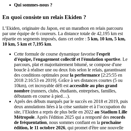
Qui sommes-nous ?
En quoi consiste un relais Ekiden ?
L’Ekiden, originaire du Japon, est un marathon en relais parcouru
par une équipe de 6 coureurs. La distance totale de 42,195 km est
répartie en segments imposés, dans cet ordre :
5 km, 10 km, 5 km,
10 km, 5 km et 7,195 km
.
Cette formule de course dynamique favorise
l'esprit
d'équipe, l'engagement collectif et l'émulation sportive
. Le
parcours, plat et majoritairement bitumé, se compose d'une
boucle à réaliser une ou deux fois selon le relais, garantissant
des conditions optimales pour
la performance
[2:25:55 en
2018 2:16:53 en 2019]. Grâce à ses distances courtes (5 ou
10km), cet incroyable défi est
accessible au plus grand
nombre
(runners, clubs, étudiants, entreprises, familles,
débutants en course à pied…).
Après des débuts marqués par le succès en 2018 et 2019, puis
deux annulations liées à la crise sanitaire et à l’occupation du
site, l’Ekiden a repris de plus belle en 2022
au Stadium Lille
Métropole
. Après l'édition 2025 qui a remporté des
records
de fréquentation
, nous sommes confiant en la
prochaine
édition, le 11 octobre 2026
, qui promet d'être une nouvelle