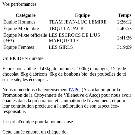
Vos performances
Catégorie
Équipe
Temps
Équipe Hommes
TEAM JEAN-LUC LEMIRE
2:26:12
Équipe Mixte libre
TEQUILA PACK
2:40:53
Équipe Mixte officielle
LES ESCROCS DE L'US
2:41:26
(3+3)
MARQUETTE
Équipe Femmes
LES GIRLS
3:19:09
Un EKIDEN durable
Ecoresponsabilité : 143kg de pommes, 100kg d'oranges, 15kg de
chocolat, 8kg d'abricots, 6kg de bonbons bio, des poubelles de tri
sur le site, les écocups...
Nous remercions chaleureusement
l'APC
(Association pour la
Promotion de la Citoyenneté de Villeneuve d'Ascq) pour nous avoir
épaulés dans la préparation et l'animation de l'événement, et pour
leur contribution précieuse à l'amélioration de son aspect éco-
responsable.
L'esprit d'équipe pour la bonne cause
Cette année encore, un chèque de