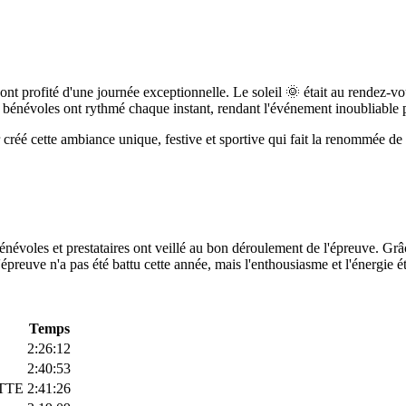
s ont profité d'une journée exceptionnelle. Le soleil 🌞 était au rendez-v
bénévoles ont rythmé chaque instant, rendant l'événement inoubliable 
 créé cette ambiance unique, festive et sportive qui fait la renommée d
bénévoles et prestataires ont veillé au bon déroulement de l'épreuve. G
preuve n'a pas été battu cette année, mais l'enthousiasme et l'énergie é
Temps
2:26:12
2:40:53
TTE
2:41:26