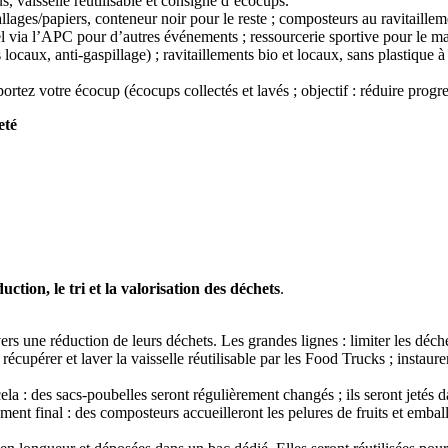
, vaisselle réutilisable et consigne d’écocups.
lages/papiers, conteneur noir pour le reste ; composteurs au ravitailleme
via l’APC pour d’autres événements ; ressourcerie sportive pour le maté
ocaux, anti-gaspillage) ; ravitaillements bio et locaux, sans plastique
tez votre écocup (écocups collectés et lavés ; objectif : réduire progre
eté
duction, le tri et la valorisation des déchets
.
s une réduction de leurs déchets. Les grandes lignes : limiter les déchet
récupérer et laver la vaisselle réutilisable par les Food Trucks ; instau
 cela : des sacs-poubelles seront régulièrement changés ; ils seront jetés
ement final : des composteurs accueilleront les pelures de fruits et emb