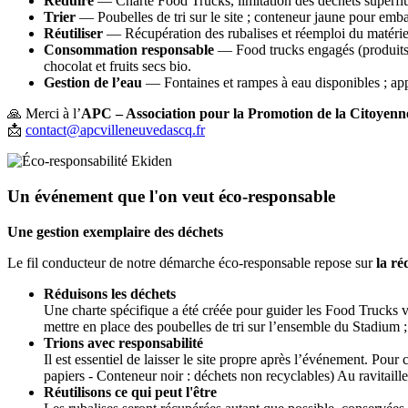
Réduire
— Charte Food Trucks, limitation des déchets superflus
Trier
— Poubelles de tri sur le site ; conteneur jaune pour embal
Réutiliser
— Récupération des rubalises et réemploi du matériel 
Consommation responsable
— Food trucks engagés (produits l
chocolat et fruits secs bio.
Gestion de l’eau
— Fontaines et rampes à eau disponibles ; appor
🙏 Merci à l’
APC – Association pour la Promotion de la Citoyenn
📩
contact@apcvilleneuvedascq.fr
Un événement que l'on veut éco-responsable
Une gestion exemplaire des déchets
Le fil conducteur de notre démarche éco-responsable repose sur
la ré
Réduisons les déchets
Une charte spécifique a été créée pour guider les Food Trucks ver
mettre en place des poubelles de tri sur l’ensemble du Stadium ; 
Trions avec responsabilité
Il est essentiel de laisser le site propre après l’événement. Pour
papiers - Conteneur noir : déchets non recyclables) Au ravitaill
Réutilisons ce qui peut l'être