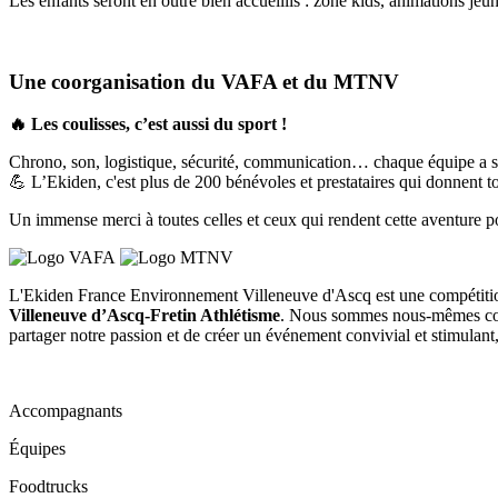
Les enfants seront en outre bien accueillis : zone kids, animations je
Une coorganisation du VAFA et du MTNV
🔥 Les coulisses, c’est aussi du sport !
Chrono, son, logistique, sécurité, communication… chaque équipe a so
💪 L’Ekiden, c'est plus de 200 bénévoles et prestataires qui donnent to
Un immense merci à toutes celles et ceux qui rendent cette aventure po
L'Ekiden France Environnement Villeneuve d'Ascq est une compétitio
Villeneuve d’Ascq-Fretin Athlétisme
. Nous sommes nous-mêmes coure
partager notre passion et de créer un événement convivial et stimulant, 
Accompagnants
Équipes
Foodtrucks