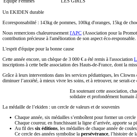
Équipe Femmes
LES GIRLS
Un EKIDEN durable
Ecoresponsabilité : 143kg de pommes, 100kg d'oranges, 15kg de chocolat
Nous remercions chaleureusement
l'APC
(Association pour la Promoti
contribution précieuse à l'amélioration de son aspect éco-responsable.
L'esprit d'équipe pour la bonne cause
Cette année encore, un chèque de 3 000 € a été remis à l'association
L
inscriptions à cette belle association des Hauts-de-France, dont la missi
Grâce à leurs interventions dans les services pédiatriques, les Clowns d
diminuer l’anxiété, à mieux vivre les soins, et à retrouver, ne serait-ce
En soutenant cette association, ch
solidaire et profondément humain à
La médaille de l’ekiden : un cercle de valeurs et de souvenirs
Chaque année, six médailles s’emboîtent pour former un cercle pa
Chaque coureur, en franchissant la ligne d’arrivée, apporte sa pi
Au fil des
six éditions
, les médailles de chaque année de couleu
Ce cercle des années symbolise la
persévérance
, l’histoire de 