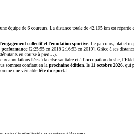
 une équipe de 6 coureurs. La distance totale de 42,195 km est répartie
 l'engagement collectif et l'émulation sportive
. Le parcours, plat et m
a performance
[2:25:55 en 2018 2:16:53 en 2019]. Grâce à ses distance
, débutants en course à pied…).
x annulations liées à la crise sanitaire et à l’occupation du site, l’Eki
ous sommes confiant en la
prochaine édition, le 11 octobre 2026
, qui 
 comme une véritable
fête du sport
.
!
.