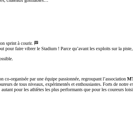
unes, châteaux gonflables…
n sprint à courir. 🏁
ut pour faire vibrer le Stadium ! Parce qu’avant les exploits sur la pist
ssible.
n co-organisée par une équipe passionnée, regroupant l’association
MT
urs de tous niveaux, expérimentés et enthousiastes. Forts de notre expé
autant pour les athlètes les plus performants que pour les coureurs loisi