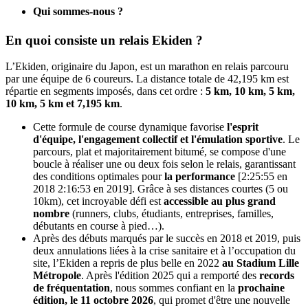
Qui sommes-nous ?
En quoi consiste un relais Ekiden ?
L’Ekiden, originaire du Japon, est un marathon en relais parcouru
par une équipe de 6 coureurs. La distance totale de 42,195 km est
répartie en segments imposés, dans cet ordre :
5 km, 10 km, 5 km,
10 km, 5 km et 7,195 km
.
Cette formule de course dynamique favorise
l'esprit
d'équipe, l'engagement collectif et l'émulation sportive
. Le
parcours, plat et majoritairement bitumé, se compose d'une
boucle à réaliser une ou deux fois selon le relais, garantissant
des conditions optimales pour
la performance
[2:25:55 en
2018 2:16:53 en 2019]. Grâce à ses distances courtes (5 ou
10km), cet incroyable défi est
accessible au plus grand
nombre
(runners, clubs, étudiants, entreprises, familles,
débutants en course à pied…).
Après des débuts marqués par le succès en 2018 et 2019, puis
deux annulations liées à la crise sanitaire et à l’occupation du
site, l’Ekiden a repris de plus belle en 2022
au Stadium Lille
Métropole
. Après l'édition 2025 qui a remporté des
records
de fréquentation
, nous sommes confiant en la
prochaine
édition, le 11 octobre 2026
, qui promet d'être une nouvelle