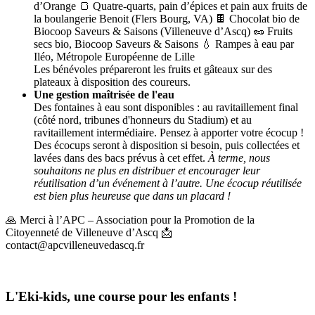
d’Orange 🍞 Quatre-quarts, pain d’épices et pain aux fruits de
la boulangerie Benoit (Flers Bourg, VA) 🍫 Chocolat bio de
Biocoop Saveurs & Saisons (Villeneuve d’Ascq) 🥜 Fruits
secs bio, Biocoop Saveurs & Saisons 💧 Rampes à eau par
Iléo, Métropole Européenne de Lille
Les bénévoles prépareront les fruits et gâteaux sur des
plateaux à disposition des coureurs.
Une gestion maîtrisée de l'eau
Des fontaines à eau sont disponibles : au ravitaillement final
(côté nord, tribunes d'honneurs du Stadium) et au
ravitaillement intermédiaire. Pensez à apporter votre écocup !
Des écocups seront à disposition si besoin, puis collectées et
lavées dans des bacs prévus à cet effet.
À terme, nous
souhaitons ne plus en distribuer et encourager leur
réutilisation d’un événement à l’autre. Une écocup réutilisée
est bien plus heureuse que dans un placard !
🙏 Merci à l’APC – Association pour la Promotion de la
Citoyenneté de Villeneuve d’Ascq 📩
contact@apcvilleneuvedascq.fr
L'Eki-kids, une course pour les enfants !