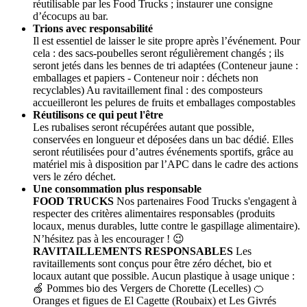
réutilisable par les Food Trucks ; instaurer une consigne
d’écocups au bar.
Trions avec responsabilité
Il est essentiel de laisser le site propre après l’événement. Pour
cela : des sacs-poubelles seront régulièrement changés ; ils
seront jetés dans les bennes de tri adaptées (Conteneur jaune :
emballages et papiers - Conteneur noir : déchets non
recyclables) Au ravitaillement final : des composteurs
accueilleront les pelures de fruits et emballages compostables
Réutilisons ce qui peut l'être
Les rubalises seront récupérées autant que possible,
conservées en longueur et déposées dans un bac dédié. Elles
seront réutilisées pour d’autres événements sportifs, grâce au
matériel mis à disposition par l’APC dans le cadre des actions
vers le zéro déchet.
Une consommation plus responsable
FOOD TRUCKS
Nos partenaires Food Trucks s'engagent à
respecter des critères alimentaires responsables (produits
locaux, menus durables, lutte contre le gaspillage alimentaire).
N’hésitez pas à les encourager ! 😉
RAVITAILLEMENTS RESPONSABLES
Les
ravitaillements sont conçus pour être zéro déchet, bio et
locaux autant que possible. Aucun plastique à usage unique :
🍏 Pommes bio des Vergers de Chorette (Lecelles) 🍊
Oranges et figues de El Cagette (Roubaix) et Les Givrés