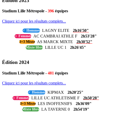
Édition 2023
Stadium Lille Métropole -
396
équipes
Cliquez ici pour les résultats complets...
LAGNY ELITE
2h16'50"
♂ Hommes
AC CAMBRAI ATHLE F
2h53'28"
♀ Femmes
AS MARCK MIXTE
2h30'52"
3+3 Mixte
LILLE UC 1
2h26'45"
Mixte libre
Édition 2024
Stadium Lille Métropole -
481
équipes
Cliquez ici pour les résultats complets...
KIPMAX
2h20'25"
♂ Hommes
LILLE UC ATHLETISME F
2h50'28"
♀ Femmes
LES INOFFENSIFS
2h36'09"
3+3 Mixte
LA TAVERNE 0
2h54'19"
Mixte libre