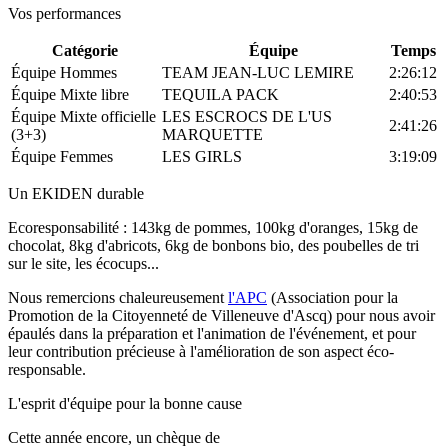
Vos performances
Catégorie
Équipe
Temps
Équipe Hommes
TEAM JEAN-LUC LEMIRE
2:26:12
Équipe Mixte libre
TEQUILA PACK
2:40:53
Équipe Mixte officielle
LES ESCROCS DE L'US
2:41:26
(3+3)
MARQUETTE
Équipe Femmes
LES GIRLS
3:19:09
Un EKIDEN durable
Ecoresponsabilité : 143kg de pommes, 100kg d'oranges, 15kg de
chocolat, 8kg d'abricots, 6kg de bonbons bio, des poubelles de tri
sur le site, les écocups...
Nous remercions chaleureusement
l'APC
(Association pour la
Promotion de la Citoyenneté de Villeneuve d'Ascq) pour nous avoir
épaulés dans la préparation et l'animation de l'événement, et pour
leur contribution précieuse à l'amélioration de son aspect éco-
responsable.
L'esprit d'équipe pour la bonne cause
Cette année encore, un chèque de