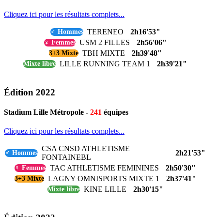
Cliquez ici pour les résultats complets...
TERENEO
2h16'53"
♂ Hommes
USM 2 FILLES
2h56'06"
♀ Femmes
TBH MIXTE
2h39'48"
3+3 Mixte
LILLE RUNNING TEAM 1
2h39'21"
Mixte libre
Édition 2022
Stadium Lille Métropole -
241
équipes
Cliquez ici pour les résultats complets...
CSA CNSD ATHLETISME
2h21'53"
♂ Hommes
FONTAINEBL
TAC ATHLETISME FEMININES
2h50'30"
♀ Femmes
LAGNY OMNISPORTS MIXTE 1
2h37'41"
3+3 Mixte
KINE LILLE
2h30'15"
Mixte libre