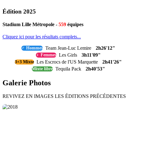
Édition 2025
Stadium Lille Métropole -
559
équipes
Cliquez ici pour les résultats complets...
Team Jean-Luc Lemire
2h26'12"
♂ Hommes
Les Girls
3h11'09"
♀ Femmes
Les Escrocs de l'US Marquette
2h41'26"
3+3 Mixte
Tequila Pack
2h40'53"
Mixte libre
Galerie Photos
REVIVEZ EN IMAGES LES ÉDITIONS PRÉCÉDENTES