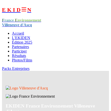
E K I D
N
F
rance
E
nvironnement
Villeneuve d'Ascq
Accueil
L'EKIDEN
Édition 2025
Partenaires
Participer
Résultats
Photos/Films
Packs Entreprises
EKIDEN France Environnement Villeneuve