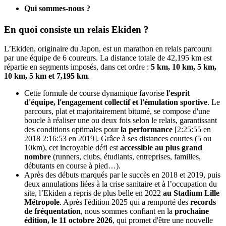
Qui sommes-nous ?
En quoi consiste un relais Ekiden ?
L’Ekiden, originaire du Japon, est un marathon en relais parcouru
par une équipe de 6 coureurs. La distance totale de 42,195 km est
répartie en segments imposés, dans cet ordre :
5 km, 10 km, 5 km,
10 km, 5 km et 7,195 km
.
Cette formule de course dynamique favorise
l'esprit
d'équipe, l'engagement collectif et l'émulation sportive
. Le
parcours, plat et majoritairement bitumé, se compose d'une
boucle à réaliser une ou deux fois selon le relais, garantissant
des conditions optimales pour
la performance
[2:25:55 en
2018 2:16:53 en 2019]. Grâce à ses distances courtes (5 ou
10km), cet incroyable défi est
accessible au plus grand
nombre
(runners, clubs, étudiants, entreprises, familles,
débutants en course à pied…).
Après des débuts marqués par le succès en 2018 et 2019, puis
deux annulations liées à la crise sanitaire et à l’occupation du
site, l’Ekiden a repris de plus belle en 2022
au Stadium Lille
Métropole
. Après l'édition 2025 qui a remporté des
records
de fréquentation
, nous sommes confiant en la
prochaine
édition, le 11 octobre 2026
, qui promet d'être une nouvelle