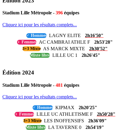
Édition 2023
Stadium Lille Métropole -
396
équipes
Cliquez ici pour les résultats complets...
LAGNY ELITE
2h16'50"
♂ Hommes
AC CAMBRAI ATHLE F
2h53'28"
♀ Femmes
AS MARCK MIXTE
2h30'52"
3+3 Mixte
LILLE UC 1
2h26'45"
Mixte libre
Édition 2024
Stadium Lille Métropole -
481
équipes
Cliquez ici pour les résultats complets...
KIPMAX
2h20'25"
♂ Hommes
LILLE UC ATHLETISME F
2h50'28"
♀ Femmes
LES INOFFENSIFS
2h36'09"
3+3 Mixte
LA TAVERNE 0
2h54'19"
Mixte libre