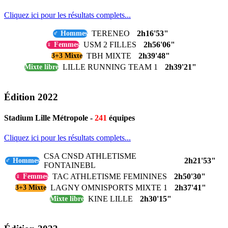
Cliquez ici pour les résultats complets...
TERENEO
2h16'53"
♂ Hommes
USM 2 FILLES
2h56'06"
♀ Femmes
TBH MIXTE
2h39'48"
3+3 Mixte
LILLE RUNNING TEAM 1
2h39'21"
Mixte libre
Édition 2022
Stadium Lille Métropole -
241
équipes
Cliquez ici pour les résultats complets...
CSA CNSD ATHLETISME
2h21'53"
♂ Hommes
FONTAINEBL
TAC ATHLETISME FEMININES
2h50'30"
♀ Femmes
LAGNY OMNISPORTS MIXTE 1
2h37'41"
3+3 Mixte
KINE LILLE
2h30'15"
Mixte libre