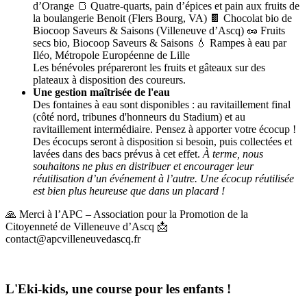
d’Orange 🍞 Quatre-quarts, pain d’épices et pain aux fruits de
la boulangerie Benoit (Flers Bourg, VA) 🍫 Chocolat bio de
Biocoop Saveurs & Saisons (Villeneuve d’Ascq) 🥜 Fruits
secs bio, Biocoop Saveurs & Saisons 💧 Rampes à eau par
Iléo, Métropole Européenne de Lille
Les bénévoles prépareront les fruits et gâteaux sur des
plateaux à disposition des coureurs.
Une gestion maîtrisée de l'eau
Des fontaines à eau sont disponibles : au ravitaillement final
(côté nord, tribunes d'honneurs du Stadium) et au
ravitaillement intermédiaire. Pensez à apporter votre écocup !
Des écocups seront à disposition si besoin, puis collectées et
lavées dans des bacs prévus à cet effet.
À terme, nous
souhaitons ne plus en distribuer et encourager leur
réutilisation d’un événement à l’autre. Une écocup réutilisée
est bien plus heureuse que dans un placard !
🙏 Merci à l’APC – Association pour la Promotion de la
Citoyenneté de Villeneuve d’Ascq 📩
contact@apcvilleneuvedascq.fr
L'Eki-kids, une course pour les enfants !