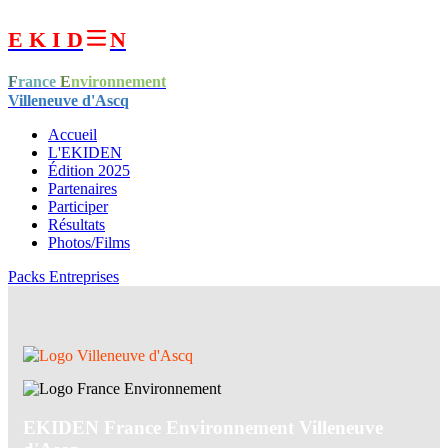
E K I D
N
F
rance
E
nvironnement
Villeneuve d'Ascq
Accueil
L'EKIDEN
Édition 2025
Partenaires
Participer
Résultats
Photos/Films
Packs Entreprises
EKIDEN France Environnement Villeneuve