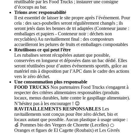
réutilisable par les Food Trucks ; instaurer une consigne
d’écocups au bar.
Trions avec responsabilité
Il est essentiel de laisser le site propre après l’événement. Pour
cela : des sacs-poubelles seront régulièrement changés ; ils
seront jetés dans les bennes de tri adaptées (Conteneur jaune :
emballages et papiers - Conteneur noir : déchets non
recyclables) Au ravitaillement final : des composteurs
accueilleront les pelures de fruits et emballages compostables
Réutilisons ce qui peut l'être
Les rubalises seront récupérées autant que possible,
conservées en longueur et déposées dans un bac dédié. Elles
seront réutilisées pour d’autres événements sportifs, grâce au
matériel mis à disposition par l’APC dans le cadre des actions
vers le zéro déchet.
Une consommation plus responsable
FOOD TRUCKS
Nos partenaires Food Trucks s'engagent à
respecter des critères alimentaires responsables (produits
locaux, menus durables, lutte contre le gaspillage alimentaire).
N’hésitez pas à les encourager ! 😉
RAVITAILLEMENTS RESPONSABLES
Les
ravitaillements sont conçus pour être zéro déchet, bio et
locaux autant que possible. Aucun plastique à usage unique :
🍏 Pommes bio des Vergers de Chorette (Lecelles) 🍊
Oranges et figues de El Cagette (Roubaix) et Les Givrés