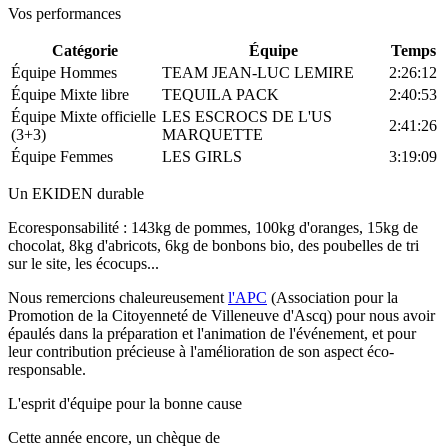
Vos performances
Catégorie
Équipe
Temps
Équipe Hommes
TEAM JEAN-LUC LEMIRE
2:26:12
Équipe Mixte libre
TEQUILA PACK
2:40:53
Équipe Mixte officielle
LES ESCROCS DE L'US
2:41:26
(3+3)
MARQUETTE
Équipe Femmes
LES GIRLS
3:19:09
Un EKIDEN durable
Ecoresponsabilité : 143kg de pommes, 100kg d'oranges, 15kg de
chocolat, 8kg d'abricots, 6kg de bonbons bio, des poubelles de tri
sur le site, les écocups...
Nous remercions chaleureusement
l'APC
(Association pour la
Promotion de la Citoyenneté de Villeneuve d'Ascq) pour nous avoir
épaulés dans la préparation et l'animation de l'événement, et pour
leur contribution précieuse à l'amélioration de son aspect éco-
responsable.
L'esprit d'équipe pour la bonne cause
Cette année encore, un chèque de