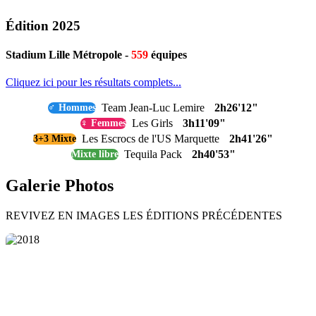
Édition 2025
Stadium Lille Métropole -
559
équipes
Cliquez ici pour les résultats complets...
Team Jean-Luc Lemire
2h26'12"
♂ Hommes
Les Girls
3h11'09"
♀ Femmes
Les Escrocs de l'US Marquette
2h41'26"
3+3 Mixte
Tequila Pack
2h40'53"
Mixte libre
Galerie Photos
REVIVEZ EN IMAGES LES ÉDITIONS PRÉCÉDENTES