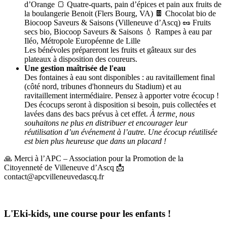
d’Orange 🍞 Quatre-quarts, pain d’épices et pain aux fruits de
la boulangerie Benoit (Flers Bourg, VA) 🍫 Chocolat bio de
Biocoop Saveurs & Saisons (Villeneuve d’Ascq) 🥜 Fruits
secs bio, Biocoop Saveurs & Saisons 💧 Rampes à eau par
Iléo, Métropole Européenne de Lille
Les bénévoles prépareront les fruits et gâteaux sur des
plateaux à disposition des coureurs.
Une gestion maîtrisée de l'eau
Des fontaines à eau sont disponibles : au ravitaillement final
(côté nord, tribunes d'honneurs du Stadium) et au
ravitaillement intermédiaire. Pensez à apporter votre écocup !
Des écocups seront à disposition si besoin, puis collectées et
lavées dans des bacs prévus à cet effet.
À terme, nous
souhaitons ne plus en distribuer et encourager leur
réutilisation d’un événement à l’autre. Une écocup réutilisée
est bien plus heureuse que dans un placard !
🙏 Merci à l’APC – Association pour la Promotion de la
Citoyenneté de Villeneuve d’Ascq 📩
contact@apcvilleneuvedascq.fr
L'Eki-kids, une course pour les enfants !