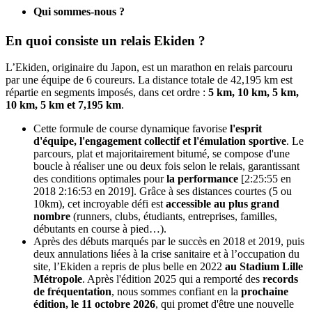
Qui sommes-nous ?
En quoi consiste un relais Ekiden ?
L’Ekiden, originaire du Japon, est un marathon en relais parcouru
par une équipe de 6 coureurs. La distance totale de 42,195 km est
répartie en segments imposés, dans cet ordre :
5 km, 10 km, 5 km,
10 km, 5 km et 7,195 km
.
Cette formule de course dynamique favorise
l'esprit
d'équipe, l'engagement collectif et l'émulation sportive
. Le
parcours, plat et majoritairement bitumé, se compose d'une
boucle à réaliser une ou deux fois selon le relais, garantissant
des conditions optimales pour
la performance
[2:25:55 en
2018 2:16:53 en 2019]. Grâce à ses distances courtes (5 ou
10km), cet incroyable défi est
accessible au plus grand
nombre
(runners, clubs, étudiants, entreprises, familles,
débutants en course à pied…).
Après des débuts marqués par le succès en 2018 et 2019, puis
deux annulations liées à la crise sanitaire et à l’occupation du
site, l’Ekiden a repris de plus belle en 2022
au Stadium Lille
Métropole
. Après l'édition 2025 qui a remporté des
records
de fréquentation
, nous sommes confiant en la
prochaine
édition, le 11 octobre 2026
, qui promet d'être une nouvelle