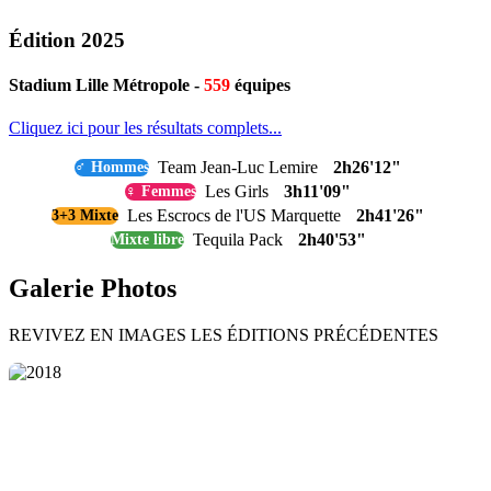
Édition 2025
Stadium Lille Métropole -
559
équipes
Cliquez ici pour les résultats complets...
Team Jean-Luc Lemire
2h26'12"
♂ Hommes
Les Girls
3h11'09"
♀ Femmes
Les Escrocs de l'US Marquette
2h41'26"
3+3 Mixte
Tequila Pack
2h40'53"
Mixte libre
Galerie Photos
REVIVEZ EN IMAGES LES ÉDITIONS PRÉCÉDENTES