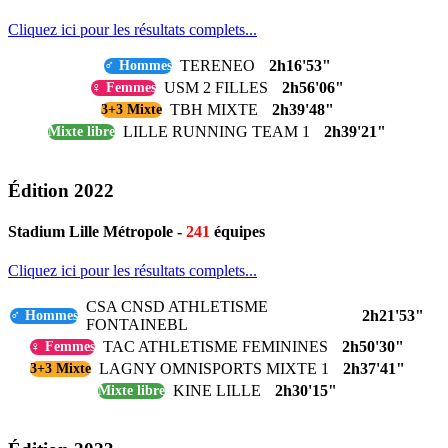
Cliquez ici pour les résultats complets...
TERENEO
2h16'53"
♂ Hommes
USM 2 FILLES
2h56'06"
♀ Femmes
TBH MIXTE
2h39'48"
3+3 Mixte
LILLE RUNNING TEAM 1
2h39'21"
Mixte libre
Édition 2022
Stadium Lille Métropole -
241
équipes
Cliquez ici pour les résultats complets...
CSA CNSD ATHLETISME
2h21'53"
♂ Hommes
FONTAINEBL
TAC ATHLETISME FEMININES
2h50'30"
♀ Femmes
LAGNY OMNISPORTS MIXTE 1
2h37'41"
3+3 Mixte
KINE LILLE
2h30'15"
Mixte libre