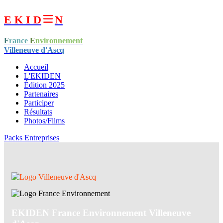
E K I D
N
F
rance
E
nvironnement
Villeneuve d'Ascq
Accueil
L'EKIDEN
Édition 2025
Partenaires
Participer
Résultats
Photos/Films
Packs Entreprises
EKIDEN France Environnement Villeneuve