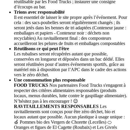
réutilisable par les Food Trucks ; instaurer une consigne
d’écocups au bar.
Trions avec responsabilité
Il est essentiel de laisser le site propre après l’événement. Pour
cela : des sacs-poubelles seront régulièrement changés ; ils
seront jetés dans les bennes de tri adaptées (Conteneur jaune :
emballages et papiers - Conteneur noir : déchets non
recyclables) Au ravitaillement final : des composteurs
accueilleront les pelures de fruits et emballages compostables
Réutilisons ce qui peut l'être
Les rubalises seront récupérées autant que possible,
conservées en longueur et déposées dans un bac dédié. Elles
seront réutilisées pour d’autres événements sportifs, grâce au
matériel mis à disposition par l’APC dans le cadre des actions
vers le zéro déchet.
Une consommation plus responsable
FOOD TRUCKS
Nos partenaires Food Trucks s'engagent à
respecter des critères alimentaires responsables (produits
locaux, menus durables, lutte contre le gaspillage alimentaire).
N’hésitez pas à les encourager ! 😉
RAVITAILLEMENTS RESPONSABLES
Les
ravitaillements sont conçus pour être zéro déchet, bio et
locaux autant que possible. Aucun plastique à usage unique :
🍏 Pommes bio des Vergers de Chorette (Lecelles) 🍊
Oranges et figues de El Cagette (Roubaix) et Les Givrés