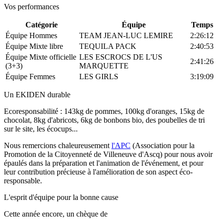
Vos performances
Catégorie
Équipe
Temps
Équipe Hommes
TEAM JEAN-LUC LEMIRE
2:26:12
Équipe Mixte libre
TEQUILA PACK
2:40:53
Équipe Mixte officielle
LES ESCROCS DE L'US
2:41:26
(3+3)
MARQUETTE
Équipe Femmes
LES GIRLS
3:19:09
Un EKIDEN durable
Ecoresponsabilité : 143kg de pommes, 100kg d'oranges, 15kg de
chocolat, 8kg d'abricots, 6kg de bonbons bio, des poubelles de tri
sur le site, les écocups...
Nous remercions chaleureusement
l'APC
(Association pour la
Promotion de la Citoyenneté de Villeneuve d'Ascq) pour nous avoir
épaulés dans la préparation et l'animation de l'événement, et pour
leur contribution précieuse à l'amélioration de son aspect éco-
responsable.
L'esprit d'équipe pour la bonne cause
Cette année encore, un chèque de