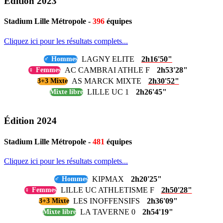
Édition 2023
Stadium Lille Métropole -
396
équipes
Cliquez ici pour les résultats complets...
LAGNY ELITE
2h16'50"
♂ Hommes
AC CAMBRAI ATHLE F
2h53'28"
♀ Femmes
AS MARCK MIXTE
2h30'52"
3+3 Mixte
LILLE UC 1
2h26'45"
Mixte libre
Édition 2024
Stadium Lille Métropole -
481
équipes
Cliquez ici pour les résultats complets...
KIPMAX
2h20'25"
♂ Hommes
LILLE UC ATHLETISME F
2h50'28"
♀ Femmes
LES INOFFENSIFS
2h36'09"
3+3 Mixte
LA TAVERNE 0
2h54'19"
Mixte libre