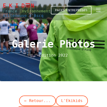
E K I D
N
PACKS ENTREPRISES
F
rance
E
nvironnement
Villeneuve d'Ascq
Galerie Photos
Édition 2022
← Retour...
L'Ekikids